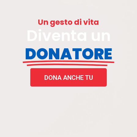
Un gesto di vita
Diventa un
DONATORE
DONA ANCHE TU
DONA ANCHE TU